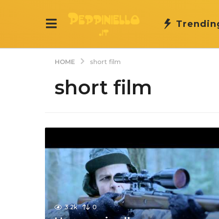
Trendin
HOME
short film
short film
3.2k
0