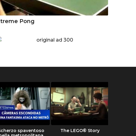
Xtreme Pong
Scherzo spaventoso
The LEGO® Story
Tipi 
nella metropolitana