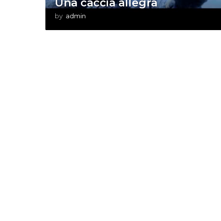
Una caccia allegra
by
admin