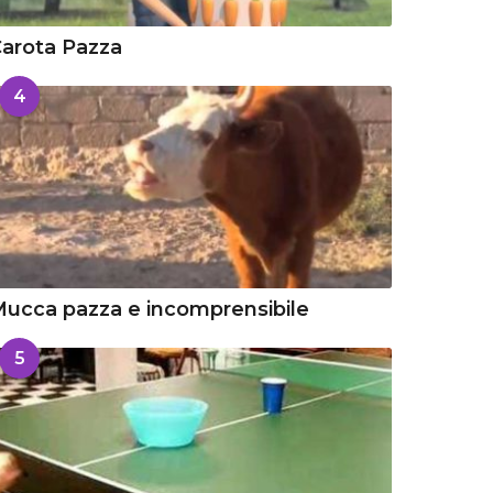
arota Pazza
4
ucca pazza e incomprensibile
5