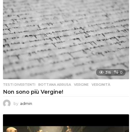
316
0
TESTI DIVERTENTI
BOTTANA ARRUSA
,
VERGINE
,
VERGINITÀ
Non sono più Vergine!
by
admin