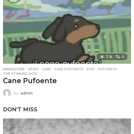
3.1k
0
ANIMAZIONE
,
VIDEO
CANE
,
CANE PUFOENTE
,
DOG
,
PUFOENTE
,
THE STINKING DOG
Cane Pufoente
by
admin
DON'T MISS