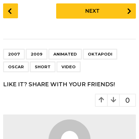
P
NEXT
o
s
t
P
a
,
,
,
,
,
,
g
2007
2009
ANIMATED
OKTAPODI
i
OSCAR
SHORT
VIDEO
n
a
LIKE IT? SHARE WITH YOUR FRIENDS!
t
i
0
o
n