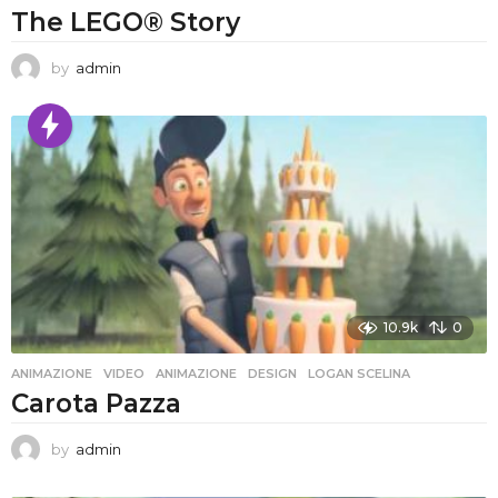
The LEGO® Story
by
admin
10.9k
0
ANIMAZIONE
,
VIDEO
ANIMAZIONE
,
DESIGN
,
LOGAN SCELINA
Carota Pazza
by
admin