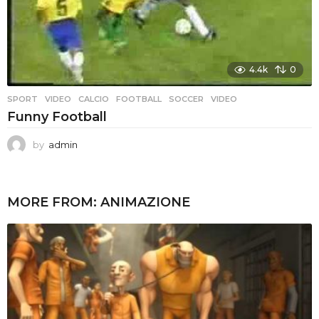
4.4k
0
SPORT
,
VIDEO
CALCIO
,
FOOTBALL
,
SOCCER
,
VIDEO
Funny Football
by
admin
MORE FROM:
ANIMAZIONE