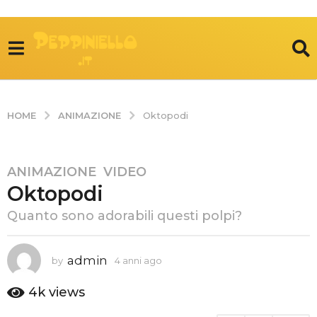
ANIMAZIONE
HOME
Oktopodi
ANIMAZIONE
,
VIDEO
4
Oktopodi
a
n
Quanto sono adorabili questi polpi?
n
i
a
admin
by
4 anni ago
4
g
a
n
o
4k
views
n
4
i