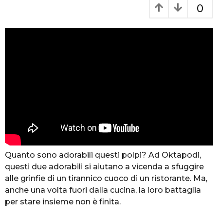
a
0
a
n
g
o
n
i
a
g
o
Quanto sono adorabili questi polpi? Ad Oktapodi,
questi due adorabili si aiutano a vicenda a sfuggire
alle grinfie di un tirannico cuoco di un ristorante. Ma,
anche una volta fuori dalla cucina, la loro battaglia
per stare insieme non è finita.