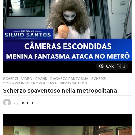
6.7k
3
SCHERZI
,
VIDEO
PRANK
,
RAGAZZA FANTASMA
,
SCHERZI
,
SCHERZO IN METROPOLITANA
,
SILVIO SANTOS
Scherzo spaventoso nella metropolitana
by
admin