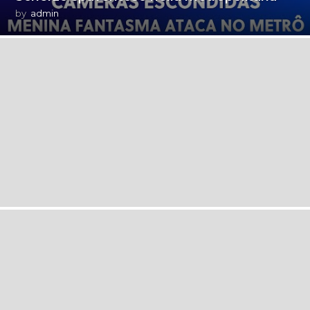
by
admin