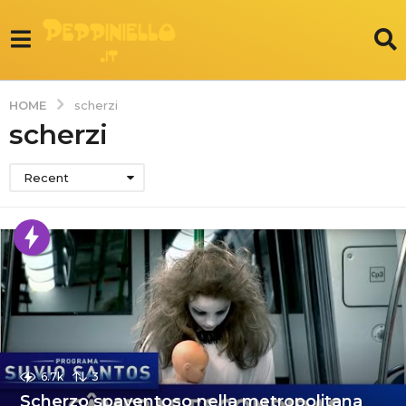
HOME
scherzi
scherzi
Recent
6.7k
3
Scherzo spaventoso nella metropolitana