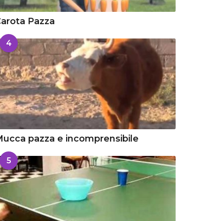
arota Pazza
4
ucca pazza e incomprensibile
5