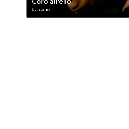
Coro all’elio
by
admin