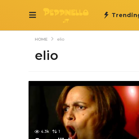
Trendin
HOME
elio
elio
4.3k
1