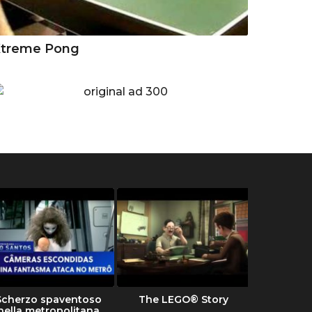
Xtreme Pong
Scherzo spaventoso
The LEGO® Story
Tipi 
nella metropolitana