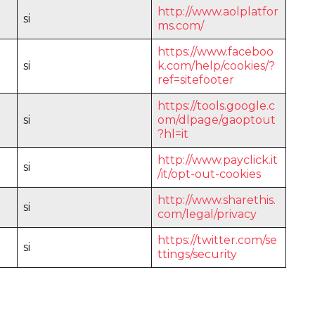
http://www.aolplatfor
si
ms.com/
https://www.faceboo
si
k.com/help/cookies/?
ref=sitefooter
https://tools.google.c
si
om/dlpage/gaoptout
?hl=it
http://www.payclick.it
si
/it/opt-out-cookies
http://www.sharethis.
si
com/legal/privacy
https://twitter.com/se
si
ttings/security