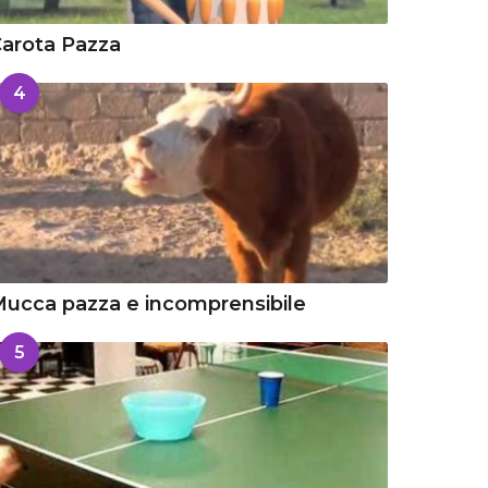
arota Pazza
4
ucca pazza e incomprensibile
5