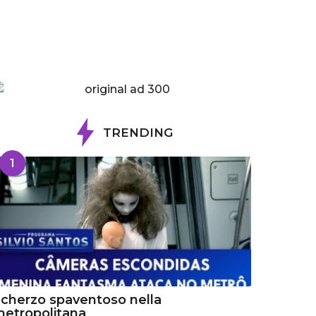
TRENDING
1
cherzo spaventoso nella
etropolitana