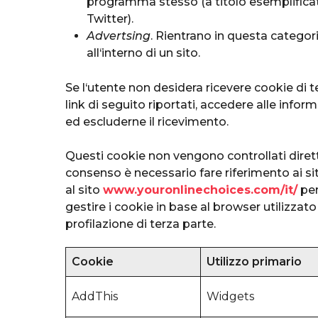
programma stesso (a titolo esemplifica
Twitter).
Advertsing
. Rientrano in questa categoria
all‘interno di un sito.
Se l‘utente non desidera ricevere cookie di te
link di seguito riportati, accedere alle infor
ed escluderne il ricevimento.
Questi cookie non vengono controllati dirett
consenso è necessario fare riferimento ai sit
al sito
www.youronlinechoices.com/it/
per
gestire i cookie in base al browser utilizzato
profilazione di terza parte.
Cookie
Utilizzo primario
AddThis
Widgets