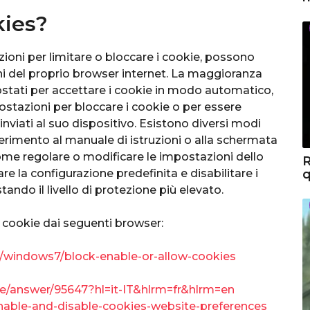
kies?
oni per limitare o bloccare i cookie, possono
i del proprio browser internet. La maggioranza
stati per accettare i cookie in modo automatico,
ostazioni per bloccare i cookie o per essere
nviati al suo dispositivo. Esistono diversi modi
riferimento al manuale di istruzioni o alla schermata
come regolare o modificare le impostazioni dello
R
care la configurazione predefinita e disabilitare i
q
stando il livello di protezione più elevato.
i cookie dai seguenti browser:
it/windows7/block-enable-or-allow-cookies
e/answer/95647?hl=it-IT&hlrm=fr&hlrm=en
/enable-and-disable-cookies-website-preferences