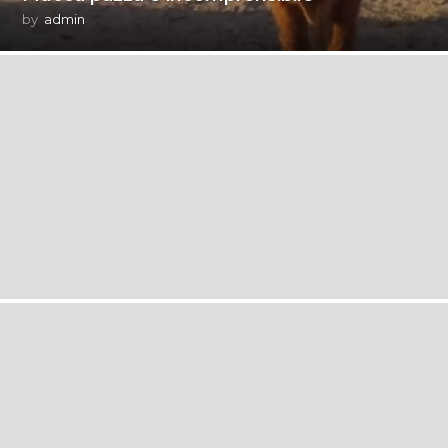
by
admin