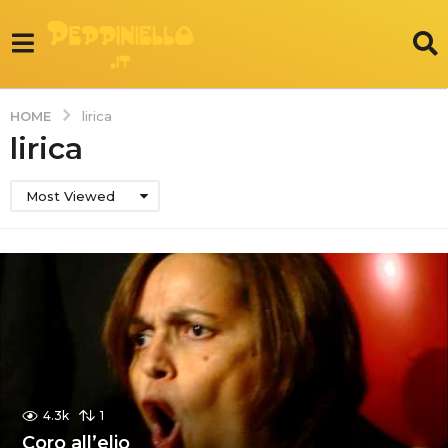
HOME
lirica
lirica
Most Viewed
4.3k
1
Coro all’elio