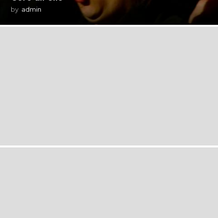
by
admin