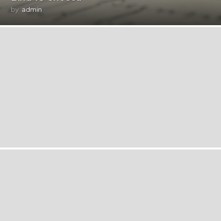
by
admin