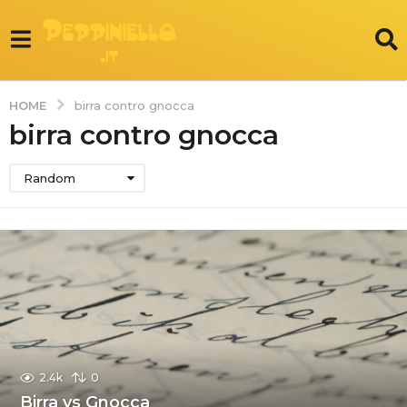
HOME
birra contro gnocca
birra contro gnocca
Random
2.4k
0
Birra vs Gnocca